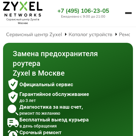
+7 (495) 106-23-05
Ежедневно с 9:00 до 21:00
Сервисный центр Zyxel
в
Москве
Сервисный центр Zyxel
Каталог устройств
Ремонт
Замена предохранителя
роутера
Zyxel в Москве
Официальный сервис
Гарантийное обслуживание
до 3 лет
Диагностика за наш счет,
ремонт по желанию
Бесплатный выезд курьера
в день обращения
Срочный ремонт