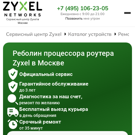
+7 (495) 106-23-05
Ежедневно с 9:00 до 21:00
Позвонить
мне утром
Сервисный центр Zyxel
в
Москве
Сервисный центр Zyxel
Каталог устройств
Ремонт
Реболин процессора роутера
Zyxel в Москве
Официальный сервис
Гарантийное обслуживание
до 3 лет
Диагностика за наш счет,
ремонт по желанию
Бесплатный выезд курьера
в день обращения
Срочный ремонт
от 35 минут